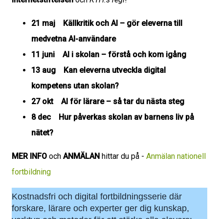
21 maj
Källkritik och AI – gör eleverna till
medvetna AI-användare
11 juni
AI i skolan – förstå och kom igång
13 aug
Kan eleverna utveckla digital
kompetens utan skolan?
27 okt
AI för lärare – så tar du nästa steg
8 dec
Hur påverkas skolan av barnens liv på
nätet?
MER INFO
och
ANMÄLAN
hittar du på -
Anmälan nationell
fortbildning
Kostnadsfri och digital fortbildningsserie där
forskare, lärare och experter ger dig kunskap,