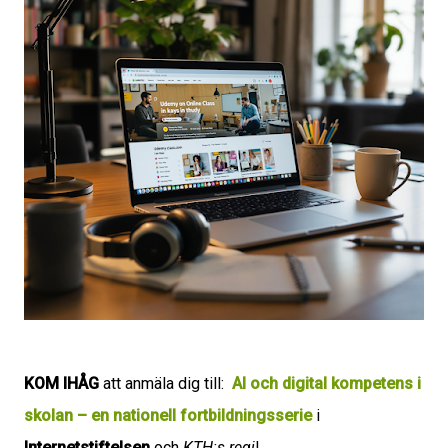
KOM IHÅG
att anmäla dig till:
AI och digital kompetens i
skolan – en nationell fortbildningsserie
i
Internetstiftelsen
och
KTH:s regi
!