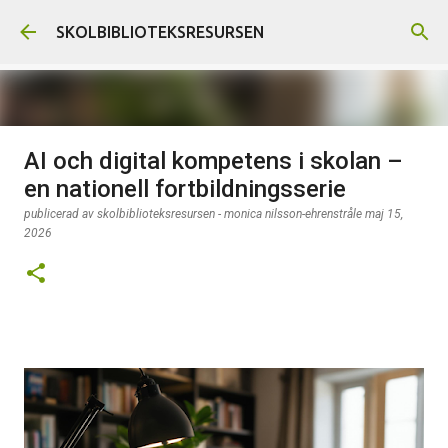
Fortsätt till huvudinnehåll
SKOLBIBLIOTEKSRESURSEN
AI och digital kompetens i skolan –
Sommarlov
en nationell fortbildningsserie
publicerad av
skolbiblioteksresursen - monica nilsson-ehrenstråle
juni 07,
publicerad av
skolbiblioteksresursen - monica nilsson-ehrenstråle
maj 15,
2026
2026
0