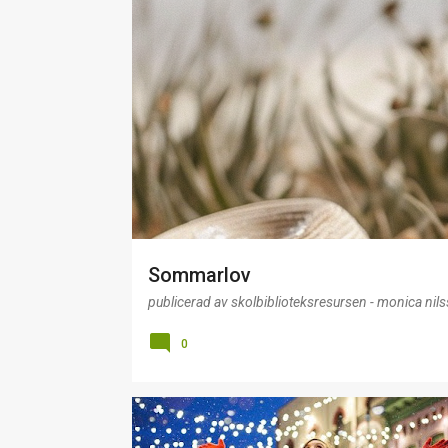
I
n
l
ä
g
g
Sommarlov
publicerad av
skolbiblioteksresursen - monica nil
0
ADMINISTRATION
MARKNADSFÖRING
PLANERI