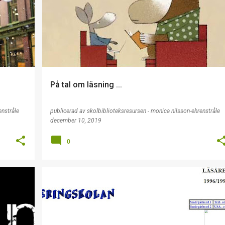
+
På tal om läsning ...
enstråle
publicerad av
skolbiblioteksresursen - monica nilsson-ehrenstråle
december 10, 2019
0
MIK
OMVÄRLDSSPANING