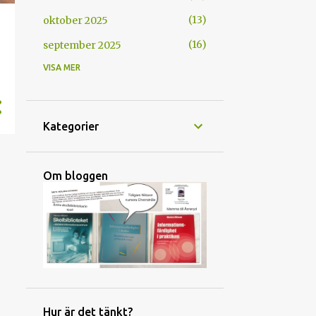
13
oktober 2025
16
september 2025
VISA MER
13
augusti 2025
9
maj 2025
15
april 2025
Kategorier
15
mars 2025
14
februari 2025
Om bloggen
14
januari 2025
14
december 2024
18
november 2024
13
oktober 2024
13
september 2024
Hur är det tänkt?