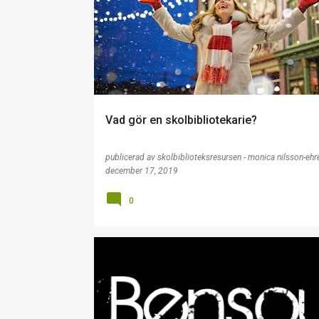
ÖVRIGT
Vad gör en skolbibliotekarie?
publicerad av
skolbiblioteksresursen - monica nilsson-ehr
december 17, 2019
0
LJUD
PRESENTATION