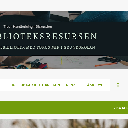
Fortsätt till huvudinnehåll
HUR FUNKAR DET HÄR EGENTLIGEN?
ÅSNERYD
VISA ALL