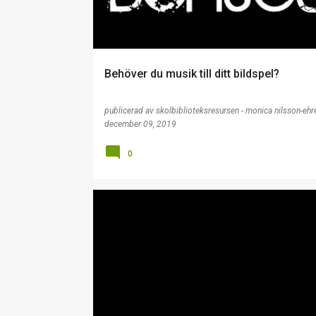
Behöver du musik till ditt bildspel?
publicerad av
skolbiblioteksresursen - monica nilsson-ehr
december 09, 2019
0
KÄLLKRITIK
MIK