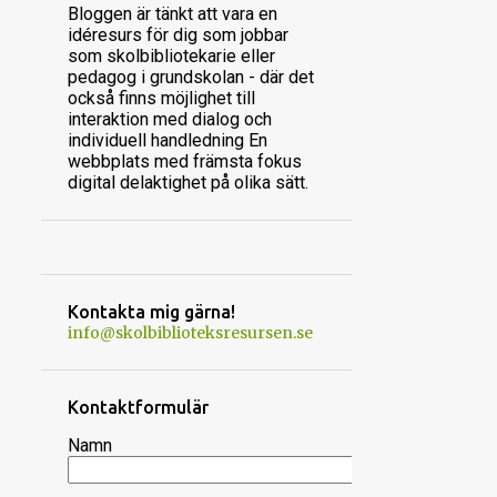
17
augusti 2024
Bloggen är tänkt att vara en
idéresurs för dig som jobbar
5
juli 2024
som skolbibliotekarie eller
pedagog i grundskolan - där det
10
juni 2024
också finns möjlighet till
11
maj 2024
interaktion med dialog och
individuell handledning En
12
april 2024
webbplats med främsta fokus
digital delaktighet på olika sätt.
13
mars 2024
8
februari 2024
10
januari 2024
8
december 2023
Kontakta mig gärna!
info@skolbiblioteksresursen.se
11
november 2023
13
oktober 2023
Kontaktformulär
13
september 2023
Namn
12
augusti 2023