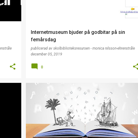
Internetmuseum bjuder på godbitar på sin
femårsdag
enstråle
publicerad av
skolbiblioteksresursen - monica nilsson-ehrenstråle
december 05, 2019
0
HANDLEDNING
SOCIALA_MEDIER