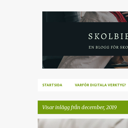
STARTSIDA
VARFÖR DIGITALA VERKTYG?
Visar inlägg från december, 2019