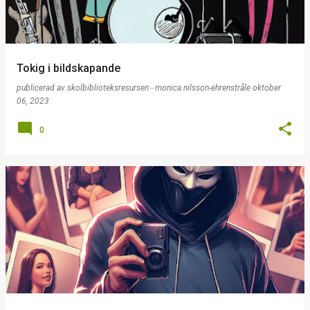
Tokig i bildskapande
publicerad av
skolbiblioteksresursen - monica nilsson-ehrenstråle
oktober
06, 2023
0