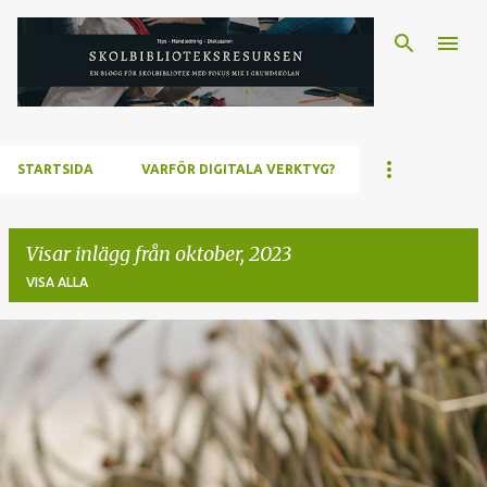
Fortsätt till huvudinnehåll
STARTSIDA
VARFÖR DIGITALA VERKTYG?
Visar inlägg från oktober, 2023
VISA ALLA
I
n
l
ä
g