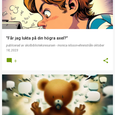
"Får jag lukta på din högra axel?"
publicerad av
skolbiblioteksresursen - monica nilsson-ehrenstråle
oktober
18, 2023
0