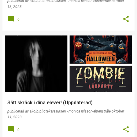
publicerad av
skolbiblioteksresursen - monica nilsson-ehrenstråle
oktober
13, 2023
0
Sätt skräck i dina elever! (Uppdaterad)
publicerad av
skolbiblioteksresursen - monica nilsson-ehrenstråle
oktober
11, 2023
0