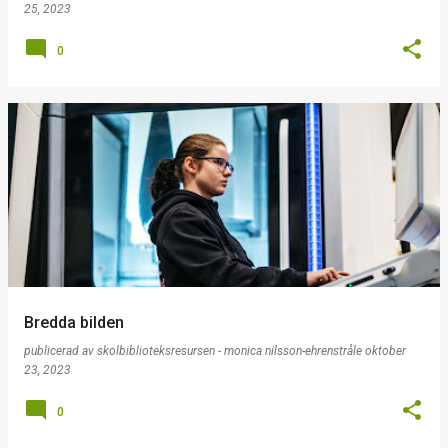
25, 2023
0
Bredda bilden
publicerad av
skolbiblioteksresursen - monica nilsson-ehrenstråle
oktober
23, 2023
0