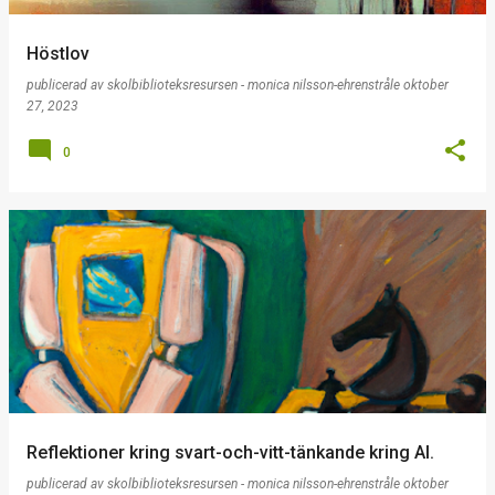
Höstlov
publicerad av
skolbiblioteksresursen - monica nilsson-ehrenstråle
oktober
27, 2023
0
Reflektioner kring svart-och-vitt-tänkande kring AI.
publicerad av
skolbiblioteksresursen - monica nilsson-ehrenstråle
oktober