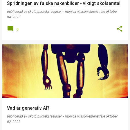
Spridningen av falska nakenbilder - viktigt skolsamtal
publicerad av
skolbiblioteksresursen - monica nilsson-ehrenstråle
oktober
04, 2023
0
Vad är generativ AI?
publicerad av
skolbiblioteksresursen - monica nilsson-ehrenstråle
oktober
02, 2023