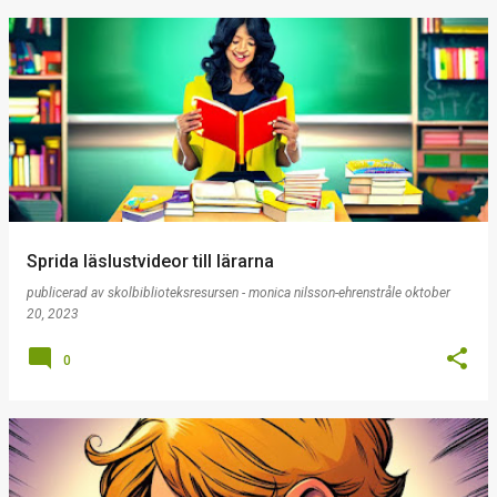
Sprida läslustvideor till lärarna
publicerad av
skolbiblioteksresursen - monica nilsson-ehrenstråle
oktober
20, 2023
0