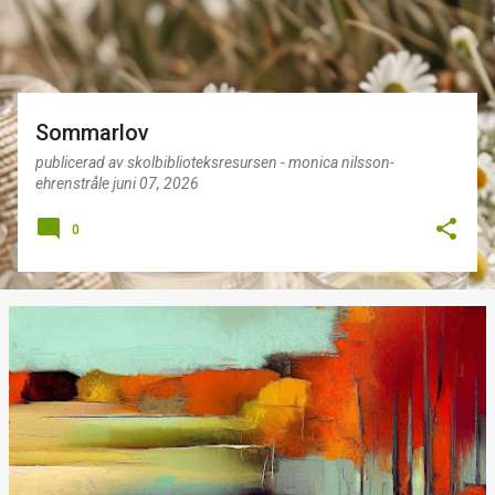
g
Sommarlov
publicerad av
skolbiblioteksresursen - monica nilsson-
ehrenstråle
juni 07, 2026
0