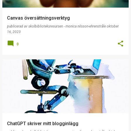
Canvas översättningsverktyg
publicerad av
skolbiblioteksresursen - monica nilsson-ehrenstråle
oktober
16, 2023
0
ChatGPT skriver mitt blogginlägg